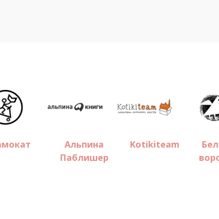
амокат
Альпина
Kotikiteam
Бел
Паблишер
вор