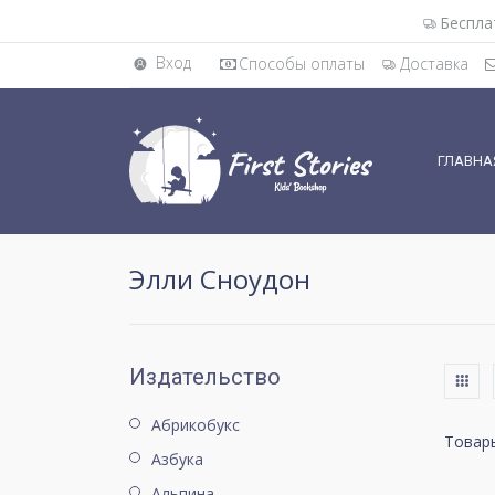
Беспла
Вход
Способы оплаты
Доставка
ГЛАВНА
Элли Сноудон
Издательство
Абрикобукс
Товары
Азбука
Альпина