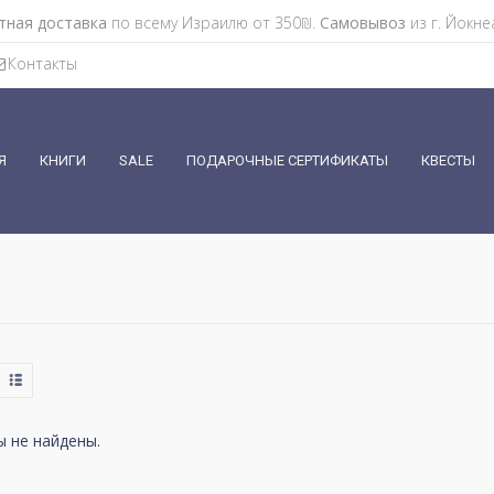
тная доставка
по всему Израилю от 350₪.
Самовывоз
из г. Йокне
Контакты
Я
КНИГИ
SALE
ПОДАРОЧНЫЕ СЕРТИФИКАТЫ
КВЕСТЫ
 не найдены.