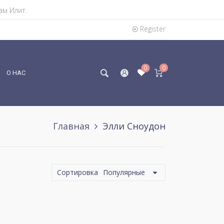
ам Илит.
Register
0
0
О НАС
Главная
Элли Сноудон
Сортировка
Популярные