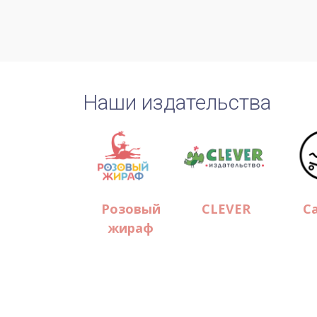
Наши издательства
Пешком
Розовый
CLEVER
С
в
жираф
историю