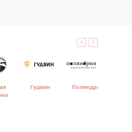
ая
Гудвин
Поляндрия
Мелик
она
Паша